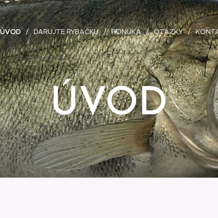
ÚVOD
DARUJTE RYBAČKU
PONUKA
OTÁZKY
KONT
ÚVOD