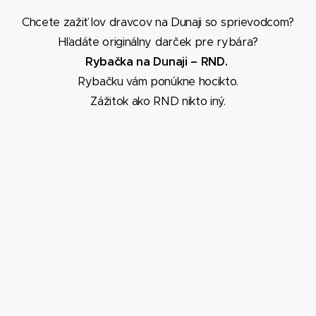
Chcete zažiť lov dravcov na Dunaji so sprievodcom
?
Hľadáte
originálny darček pre rybára?
Rybačka na Dunaji – RND.
Rybačku vám ponúkne hocikto.
Zážitok ako RND nikto iný.